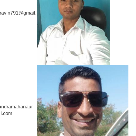
ravin791@gmail.
andramahanaur
l.com