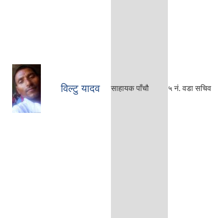
विल्टु यादव
साहायक पाँचौ
५ नं. वडा सचिव