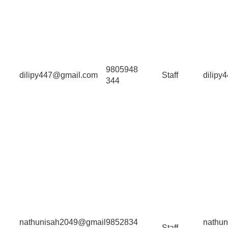
9805948
dilipy447@gmail.com
Staff
dilipy
344
nathunisah2049@gmail
9852834
nathu
Staff