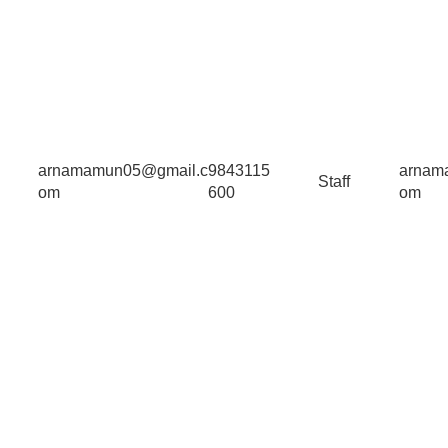
arnamamun05@gmail.c
9843115
arnam
Staff
om
600
om