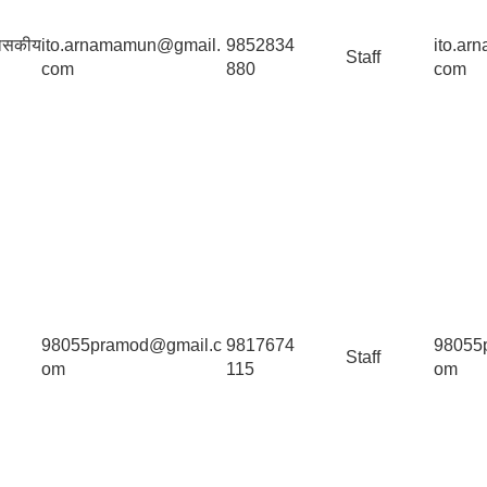
ासकीय
ito.arnamamun@gmail.
9852834
ito.a
Staff
com
880
com
98055pramod@gmail.c
9817674
98055
Staff
om
115
om