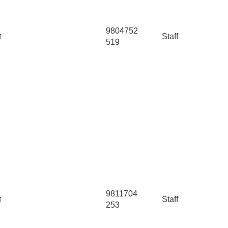
9804752
य
Staff
519
9811704
य
Staff
253