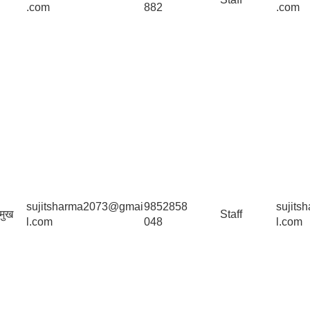
.com
882
.com
sujitsharma2073@gmai
9852858
sujit
मुख
Staff
l.com
048
l.com