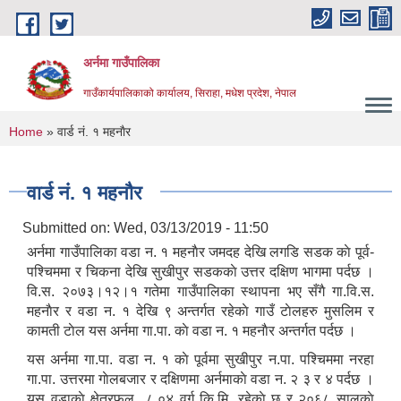
Skip to main content
अर्नमा गाउँपालिका
गाउँकार्यपालिकाको कार्यालय, सिराहा, मधेश प्रदेश, नेपाल
You are here
Home
» वार्ड नं. १ महनाैर
वार्ड नं. १ महनाैर
Submitted on:
Wed, 03/13/2019 - 11:50
अर्नमा गाउँपालिका वडा ‌न. १ महनाैर जमदह देखि लगडि सडक काे पूर्व-
पश्चिममा र चिकना देखि सुखीपुर सडककाे उत्तर दक्षिण भागमा पर्दछ ।
वि.स. २०७३।१२।१ गतेमा गाउँपालिका स्थापना भए सँगै गा.वि.स.
महनाैर र वडा न. १ देखि ९ अन्तर्गत रहेकाे गाउँ टाेलहरु मुसलिम र
कामती टाेल यस अर्नमा गा.पा. काे वडा न. १ महनाैर अन्तर्गत पर्दछ ।
यस अर्नमा गा.पा. वडा न. १ काे पूर्वमा सुखीपुर न.पा. पश्चिममा नरहा
गा.पा. उत्तरमा गाेलबजार र दक्षिणमा अर्नमाकाे वडा न. २ ३ र ४ पर्दछ ।
यस वडाकाे क्षेत्रफल ८.०४ वर्ग कि.मि. रहेकाे छ र २०६८ सालकाे